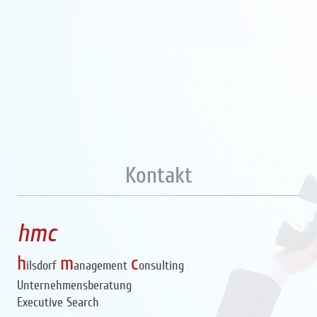
Kontakt
hmc
h
m
c
ilsdorf
anagement
onsulting
Unternehmensberatung
Executive Search